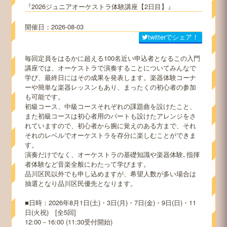
2026ジュニアオーケストラ体験講座【2日目】
2026-08-03
twitterでシェア！
毎回定員をはるかに超える100名近い申込者となるこの入門
講座では、オーケストラで演奏することについてみんなで
学び、最終日にはその成果を発表します。楽器体験コーナ
ーや簡単な楽器レッスンもあり、まったくの初心者の参加
も可能です。
初級コース、中級コースそれぞれの課題曲を設けたこと、
また初級コースは初心者用のパートも設けたアレンジをさ
れていますので、初心者から腕に覚えのある方まで、それ
それのレベルでオーケストラを存分に楽しむことができま
す。
演奏だけでなく、オーケストラの基礎知識や楽器体験､指揮
者体験など音楽全般にわたって学びます。
品川区民以外でも申し込めますが、希望人数が多い場合は
抽選となり品川区民優先となります。
■日時：2026年8月1日(土)・3日(月)・7日(金)・9日(日)・11
日(火祝) [全5回]
12:00－16:00 (11:30受付開始)