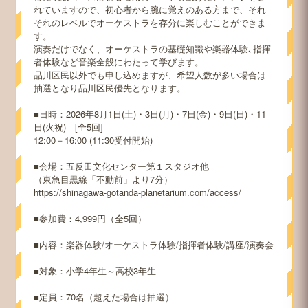
れていますので、初心者から腕に覚えのある方まで、それ
それのレベルでオーケストラを存分に楽しむことができま
す。
演奏だけでなく、オーケストラの基礎知識や楽器体験､指揮
者体験など音楽全般にわたって学びます。
品川区民以外でも申し込めますが、希望人数が多い場合は
抽選となり品川区民優先となります。
■日時：2026年8月1日(土)・3日(月)・7日(金)・9日(日)・11
日(火祝) [全5回]
12:00－16:00 (11:30受付開始)
■会場：五反田文化センター第１スタジオ他
（東急目黒線「不動前」より7分）
https://shinagawa-gotanda-planetarium.com/access/
■参加費：4,999円（全5回）
■内容：楽器体験/オーケストラ体験/指揮者体験/講座/演奏会
■対象：小学4年生～高校3年生
■定員：70名（超えた場合は抽選）