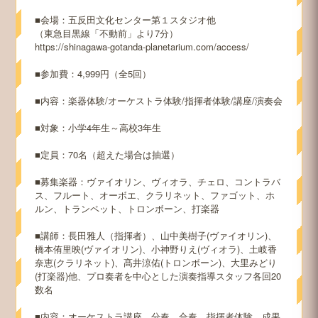
■会場：五反田文化センター第１スタジオ他
（東急目黒線「不動前」より7分）
https://shinagawa-gotanda-planetarium.com/access/
■参加費：4,999円（全5回）
■内容：楽器体験/オーケストラ体験/指揮者体験/講座/演奏会
■対象：小学4年生～高校3年生
■定員：70名（超えた場合は抽選）
■募集楽器：ヴァイオリン、ヴィオラ、チェロ、コントラバ
ス、フルート、オーボエ、クラリネット、ファゴット、ホ
ルン、トランペット、トロンボーン、打楽器
■講師：長田雅人（指揮者）、山中美樹子(ヴァイオリン)、
橋本侑里映(ヴァイオリン)、小神野りえ(ヴィオラ)、土岐香
奈恵(クラリネット)、髙井涼佑(トロンボーン)、大里みどり
(打楽器)他、プロ奏者を中心とした演奏指導スタッフ各回20
数名
■内容：オーケストラ講座、分奏、合奏、指揮者体験、成果