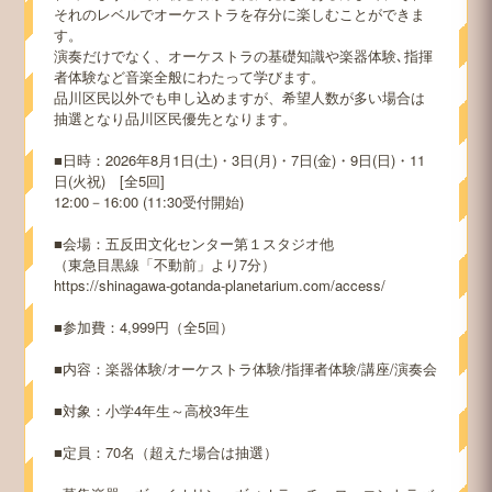
それのレベルでオーケストラを存分に楽しむことができま
す。
演奏だけでなく、オーケストラの基礎知識や楽器体験､指揮
者体験など音楽全般にわたって学びます。
品川区民以外でも申し込めますが、希望人数が多い場合は
抽選となり品川区民優先となります。
■日時：2026年8月1日(土)・3日(月)・7日(金)・9日(日)・11
日(火祝) [全5回]
12:00－16:00 (11:30受付開始)
■会場：五反田文化センター第１スタジオ他
（東急目黒線「不動前」より7分）
https://shinagawa-gotanda-planetarium.com/access/
■参加費：4,999円（全5回）
■内容：楽器体験/オーケストラ体験/指揮者体験/講座/演奏会
■対象：小学4年生～高校3年生
■定員：70名（超えた場合は抽選）