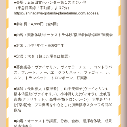
■会場：五反田文化センター第１スタジオ他
（東急目黒線「不動前」より7分）
https://shinagawa-gotanda-planetarium.com/access/
■参加費：4,999円（全5回）
■内容：楽器体験/オーケストラ体験/指揮者体験/講座/演奏会
■対象：小学4年生～高校3年生
■定員：70名（超えた場合は抽選）
■募集楽器：ヴァイオリン、ヴィオラ、チェロ、コントラバ
ス、フルート、オーボエ、クラリネット、ファゴット、ホ
ルン、トランペット、トロンボーン、打楽器
■講師：長田雅人（指揮者）、山中美樹子(ヴァイオリン)、
橋本侑里映(ヴァイオリン)、小神野りえ(ヴィオラ)、土岐香
奈恵(クラリネット)、髙井涼佑(トロンボーン)、大里みどり
(打楽器)他、プロ奏者を中心とした演奏指導スタッフ各回20
数名
■内容：オーケストラ講座、分奏、合奏、指揮者体験、成果
発表演奏会