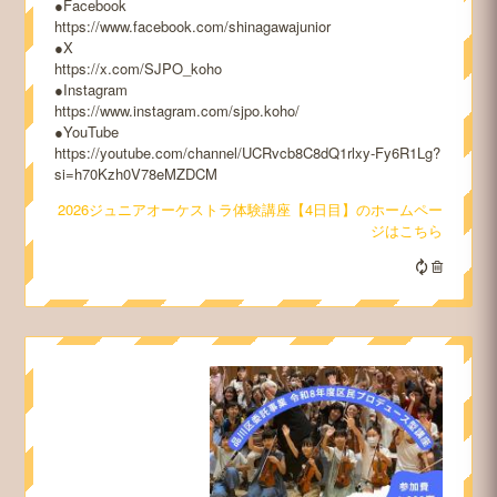
●Facebook
https://www.facebook.com/shinagawajunior
●X
https://x.com/SJPO_koho
●Instagram
https://www.instagram.com/sjpo.koho/
●YouTube
https://youtube.com/channel/UCRvcb8C8dQ1rlxy-Fy6R1Lg?
si=h70Kzh0V78eMZDCM
2026ジュニアオーケストラ体験講座【4日目】