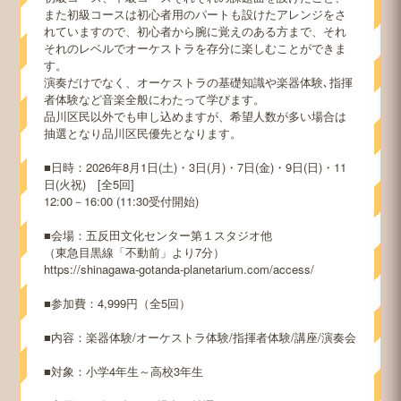
また初級コースは初心者用のパートも設けたアレンジをさ
れていますので、初心者から腕に覚えのある方まで、それ
それのレベルでオーケストラを存分に楽しむことができま
す。
演奏だけでなく、オーケストラの基礎知識や楽器体験､指揮
者体験など音楽全般にわたって学びます。
品川区民以外でも申し込めますが、希望人数が多い場合は
抽選となり品川区民優先となります。
■日時：2026年8月1日(土)・3日(月)・7日(金)・9日(日)・11
日(火祝) [全5回]
12:00－16:00 (11:30受付開始)
■会場：五反田文化センター第１スタジオ他
（東急目黒線「不動前」より7分）
https://shinagawa-gotanda-planetarium.com/access/
■参加費：4,999円（全5回）
■内容：楽器体験/オーケストラ体験/指揮者体験/講座/演奏会
■対象：小学4年生～高校3年生