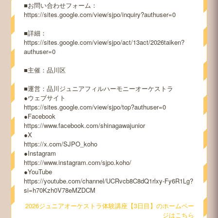
■お問い合わせフォーム：
https://sites.google.com/view/sjpo/inquiry?authuser=0
■詳細：
https://sites.google.com/view/sjpo/act/13act/2026taiken?
authuser=0
■主催：品川区
■運営：品川ジュニアフィルハーモニーオーケストラ
●ウェブサイト
https://sites.google.com/view/sjpo/top?authuser=0
●Facebook
https://www.facebook.com/shinagawajunior
●X
https://x.com/SJPO_koho
●Instagram
https://www.instagram.com/sjpo.koho/
●YouTube
https://youtube.com/channel/UCRvcb8C8dQ1rlxy-Fy6R1Lg?
si=h70Kzh0V78eMZDCM
2026ジュニアオーケストラ体験講座【3日目】