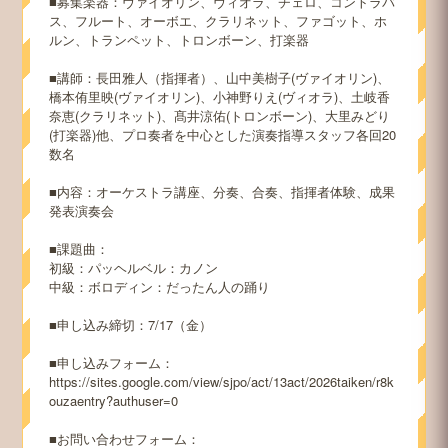
■募集楽器：ヴァイオリン、ヴィオラ、チェロ、コントラバ
ス、フルート、オーボエ、クラリネット、ファゴット、ホ
ルン、トランペット、トロンボーン、打楽器
■講師：長田雅人（指揮者）、山中美樹子(ヴァイオリン)、
橋本侑里映(ヴァイオリン)、小神野りえ(ヴィオラ)、土岐香
奈恵(クラリネット)、髙井涼佑(トロンボーン)、大里みどり
(打楽器)他、プロ奏者を中心とした演奏指導スタッフ各回20
数名
■内容：オーケストラ講座、分奏、合奏、指揮者体験、成果
発表演奏会
■課題曲：
初級：パッヘルベル：カノン
中級：ボロディン：だったん人の踊り
■申し込み締切：7/17（金）
■申し込みフォーム：
https://sites.google.com/view/sjpo/act/13act/2026taiken/r8k
ouzaentry?authuser=0
■お問い合わせフォーム：