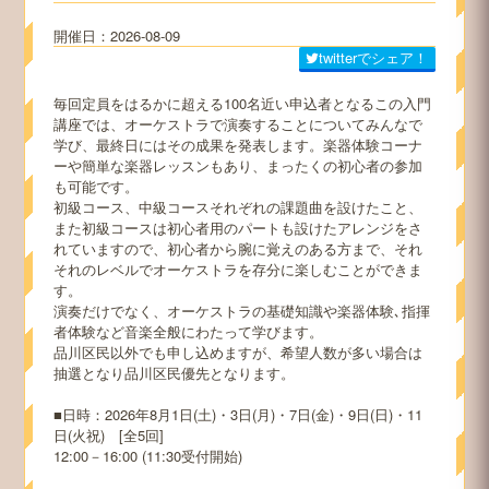
2026-08-09
twitterでシェア！
毎回定員をはるかに超える100名近い申込者となるこの入門
講座では、オーケストラで演奏することについてみんなで
学び、最終日にはその成果を発表します。楽器体験コーナ
ーや簡単な楽器レッスンもあり、まったくの初心者の参加
も可能です。
初級コース、中級コースそれぞれの課題曲を設けたこと、
また初級コースは初心者用のパートも設けたアレンジをさ
れていますので、初心者から腕に覚えのある方まで、それ
それのレベルでオーケストラを存分に楽しむことができま
す。
演奏だけでなく、オーケストラの基礎知識や楽器体験､指揮
者体験など音楽全般にわたって学びます。
品川区民以外でも申し込めますが、希望人数が多い場合は
抽選となり品川区民優先となります。
■日時：2026年8月1日(土)・3日(月)・7日(金)・9日(日)・11
日(火祝) [全5回]
12:00－16:00 (11:30受付開始)