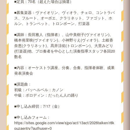
■定員：70名（超えた場合は抽選）
■募集楽器：ヴァイオリン、ヴィオラ、チェロ、コントラバ
ス、フルート、オーボエ、クラリネット、ファゴット、ホ
ルン、トランペット、トロンボーン、打楽器
■講師：長田雅人（指揮者）、山中美樹子(ヴァイオリン)、
橋本侑里映(ヴァイオリン)、小神野りえ(ヴィオラ)、土岐香
奈恵(クラリネット)、髙井涼佑(トロンボーン)、大里みどり
(打楽器)他、プロ奏者を中心とした演奏指導スタッフ各回20
数名
■内容：オーケストラ講座、分奏、合奏、指揮者体験、成果
発表演奏会
■課題曲：
初級：パッヘルベル：カノン
中級：ボロディン：だったん人の踊り
■申し込み締切：7/17（金）
■申し込みフォーム：
https://sites.google.com/view/sjpo/act/13act/2026taiken/r8k
ouzaentry?authuser=0