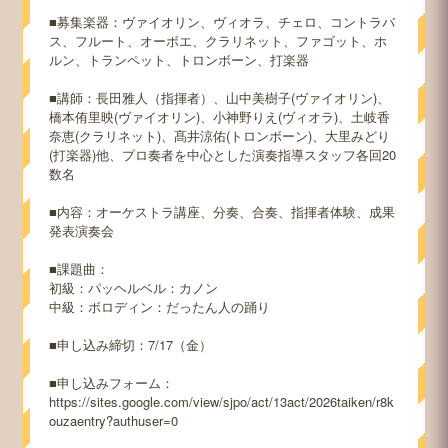
■募集楽器：ヴァイオリン、ヴィオラ、チェロ、コントラバ
ス、フルート、オーボエ、クラリネット、ファゴット、ホ
ルン、トランペット、トロンボーン、打楽器
■講師：長田雅人（指揮者）、山中美樹子(ヴァイオリン)、
橋本侑里映(ヴァイオリン)、小神野りえ(ヴィオラ)、土岐香
奈恵(クラリネット)、髙井涼佑(トロンボーン)、大里みどり
(打楽器)他、プロ奏者を中心とした演奏指導スタッフ各回20
数名
■内容：オーケストラ講座、分奏、合奏、指揮者体験、成果
発表演奏会
■課題曲：
初級：パッヘルベル：カノン
中級：ボロディン：だったん人の踊り
■申し込み締切：7/17（金）
■申し込みフォーム：
https://sites.google.com/view/sjpo/act/13act/2026taiken/r8k
ouzaentry?authuser=0