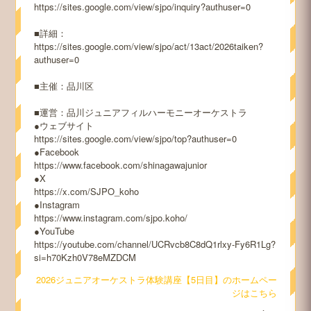
https://sites.google.com/view/sjpo/inquiry?authuser=0
■詳細：
https://sites.google.com/view/sjpo/act/13act/2026taiken?
authuser=0
■主催：品川区
■運営：品川ジュニアフィルハーモニーオーケストラ
●ウェブサイト
https://sites.google.com/view/sjpo/top?authuser=0
●Facebook
https://www.facebook.com/shinagawajunior
●X
https://x.com/SJPO_koho
●Instagram
https://www.instagram.com/sjpo.koho/
●YouTube
https://youtube.com/channel/UCRvcb8C8dQ1rlxy-Fy6R1Lg?
si=h70Kzh0V78eMZDCM
2026ジュニアオーケストラ体験講座【5日目】