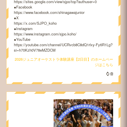
https://sites.google.com/view/sjpo/top?authuser=0
●Facebook
https://www.facebook.com/shinagawajunior
●X
https://x.com/SJPO_koho
●Instagram
https://www.instagram.com/sjpo.koho/
●YouTube
https://youtube.com/channel/UCRvcb8C8dQ1rlxy-Fy6R1Lg?
si=h70Kzh0V78eMZDCM
2026ジュニアオーケストラ体験講座【2日目】