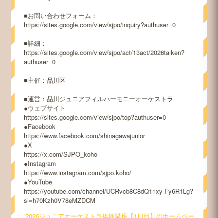
■お問い合わせフォーム：
https://sites.google.com/view/sjpo/inquiry?authuser=0
■詳細：
https://sites.google.com/view/sjpo/act/13act/2026taiken?
authuser=0
■主催：品川区
■運営：品川ジュニアフィルハーモニーオーケストラ
●ウェブサイト
https://sites.google.com/view/sjpo/top?authuser=0
●Facebook
https://www.facebook.com/shinagawajunior
●X
https://x.com/SJPO_koho
●Instagram
https://www.instagram.com/sjpo.koho/
●YouTube
https://youtube.com/channel/UCRvcb8C8dQ1rlxy-Fy6R1Lg?
si=h70Kzh0V78eMZDCM
2026ジュニアオーケストラ体験講座【1日目】